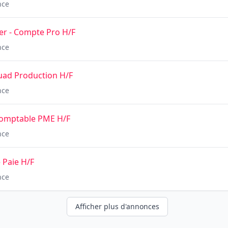
nce
r - Compte Pro H/F
nce
uad Production H/F
nce
comptable PME H/F
nce
 Paie H/F
nce
Afficher plus d'annonces