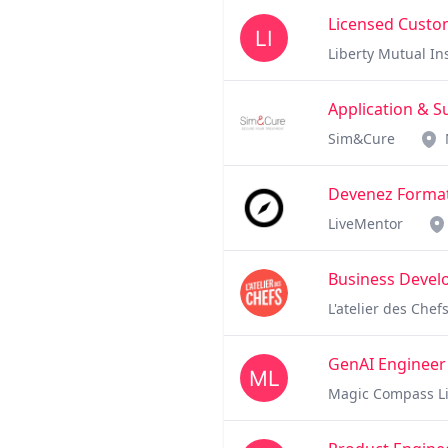
Licensed Custo
Liberty Mutual I
Application & S
Sim&Cure
Devenez Formate
LiveMentor
Business Develo
L'atelier des Chef
GenAI Engineer 
Magic Compass L