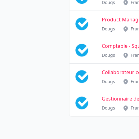
Dougs
Fra
Product Manage
Dougs
Fra
Comptable - Sq
Dougs
Fra
Collaborateur 
Dougs
Fra
Gestionnaire de
Dougs
Fra