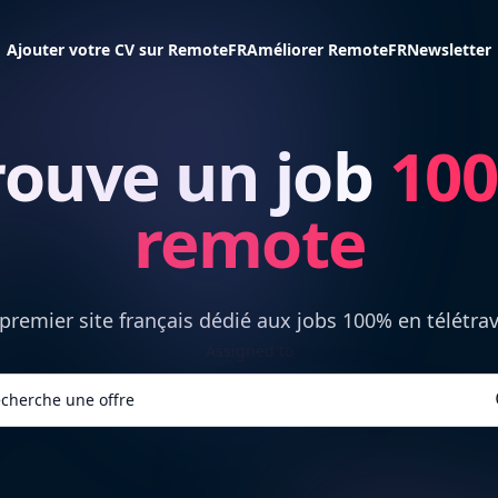
Ajouter votre CV sur RemoteFR
Améliorer RemoteFR
Newsletter
rouve un job
10
remote
premier site français dédié aux jobs 100% en télétrav
Assigned to
cherche une offre