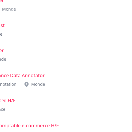
er
Monde
st
e
er
nde
lance Data Annotator
nnotation
Monde
eil H/F
nce
comptable e-commerce H/F