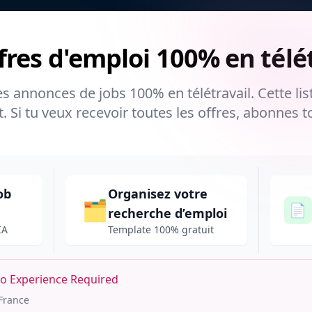
ffres d'emploi
100% en télét
es annonces de jobs 100% en télétravail. Cette lis
Si tu veux recevoir toutes les offres, abonnes to
ob
Organisez votre
🗂️
📄
recherche d’emploi
IA
Template 100% gratuit
No Experience Required
France