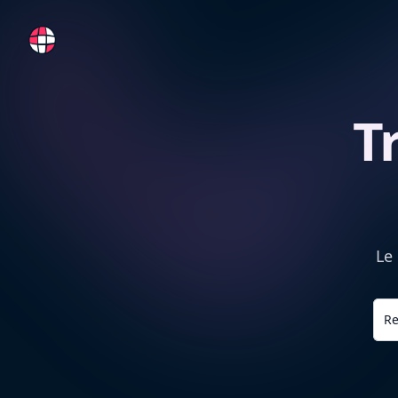
RemoteFR
T
Le 
Re