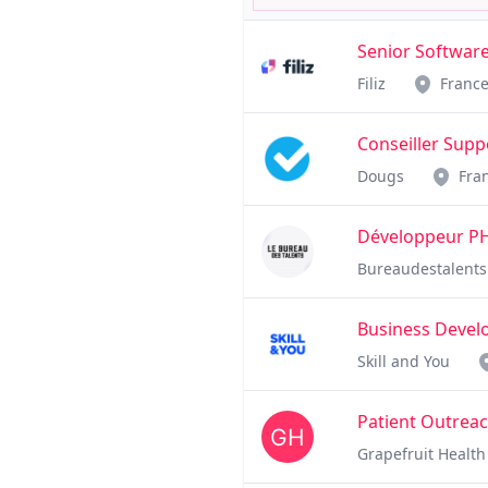
Senior Softwar
Filiz
Franc
Conseiller Sup
Dougs
Fra
Développeur PHP
Bureaudestalents
Business Develo
Skill and You
Patient Outreac
Grapefruit Health