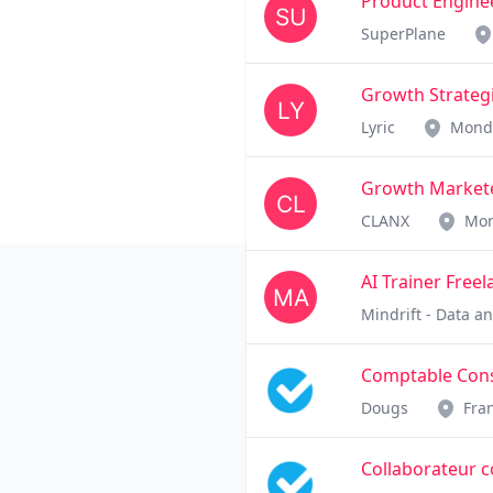
Product Engine
SuperPlane
Growth Strategi
Lyric
Mond
Growth Market
CLANX
Mo
AI Trainer Free
Mindrift - Data a
Comptable Cons
Dougs
Fra
Collaborateur 