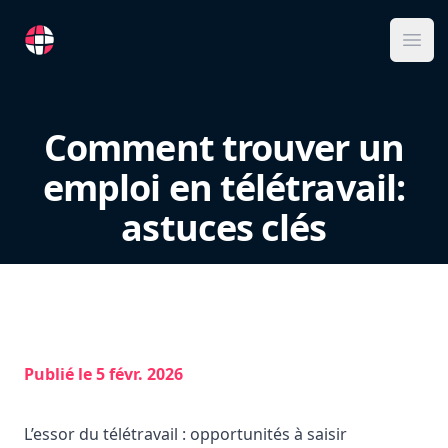
RemoteFR
Ope
Comment trouver un
emploi en télétravail:
astuces clés
Publié le
5 févr. 2026
L’essor du télétravail : opportunités à saisir