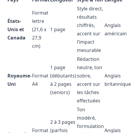
Style direct,
Format
résultats
États-
lettre
chiffrés,
Anglais
Unis et
(21,6 x
1 page
accent sur
américain
Canada
27,9
l’impact
cm)
mesurable
Rédaction
1 page
neutre, ton
Royaume-
Format
(débutants)
sobre,
Anglais
Uni
A4
à 2 pages
accent sur
britannique
(seniors)
les tâches
effectuées
Ton
modéré,
2 à 3 pages
formulation
Format
(parfois
Anglais