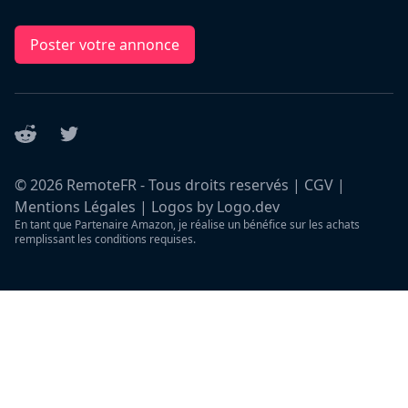
Poster votre annonce
Reddit
Twitter
©
2026
RemoteFR - Tous droits reservés |
CGV
|
Mentions Légales
|
Logos by Logo.dev
En tant que Partenaire Amazon, je réalise un bénéfice sur les achats
remplissant les conditions requises.