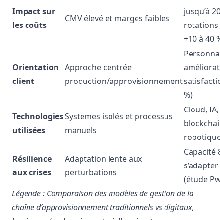
Impact sur
jusqu’à 2
CMV élevé et marges faibles
les coûts
rotations
+10 à 40 
Personnal
Orientation
Approche centrée
améliorat
client
production/approvisionnement
satisfacti
%)
Cloud, IA,
Technologies
Systèmes isolés et processus
blockchai
utilisées
manuels
robotiqu
Capacité 
Résilience
Adaptation lente aux
s’adapter
aux crises
perturbations
(étude Pw
Légende : Comparaison des modèles de gestion de la
chaîne d’approvisionnement traditionnels vs digitaux,