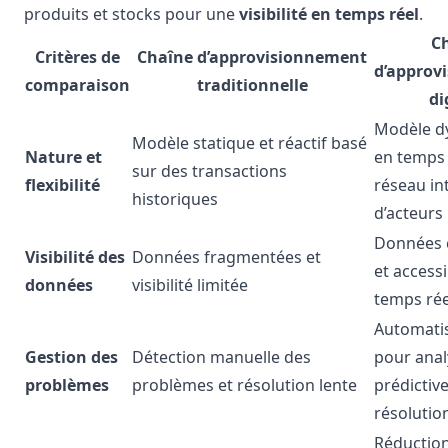
produits et stocks pour une
visibilité en temps réel
.
C
Critères de
Chaîne d’approvisionnement
d’approv
comparaison
traditionnelle
di
Modèle d
Modèle statique et réactif basé
Nature et
en temps 
sur des transactions
flexibilité
réseau in
historiques
d’acteurs
Données c
Visibilité des
Données fragmentées et
et access
données
visibilité limitée
temps rée
Automatis
Gestion des
Détection manuelle des
pour anal
problèmes
problèmes et résolution lente
prédictive
résolutio
Réduction