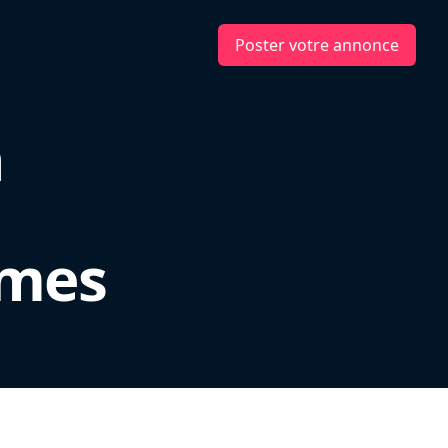
Poster votre annonce
n
rmes