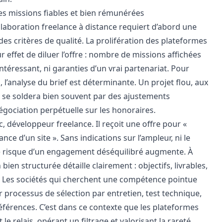
es missions fiables et bien rémunérées
llaboration freelance à distance requiert d’abord une
s critères de qualité. La prolifération des plateformes
r effet de diluer l’offre : nombre de
missions affichées
intéressant, ni garanties d’un vrai partenariat. Pour
, l’analyse du brief est déterminante. Un projet flou, aux
, se soldera bien souvent par des ajustements
égociation perpétuelle sur les honoraires.
c,
développeur freelance
. Il reçoit une offre pour «
ce d’un site ». Sans indications sur l’ampleur, ni le
le risque d’un engagement déséquilibré augmente. À
 bien structurée détaille clairement : objectifs, livrables,
t. Les sociétés qui cherchent une compétence pointue
r processus de sélection par entretien, test technique,
éférences. C’est dans ce contexte que les plateformes
le relais, opérant un filtrage et valorisant la rareté