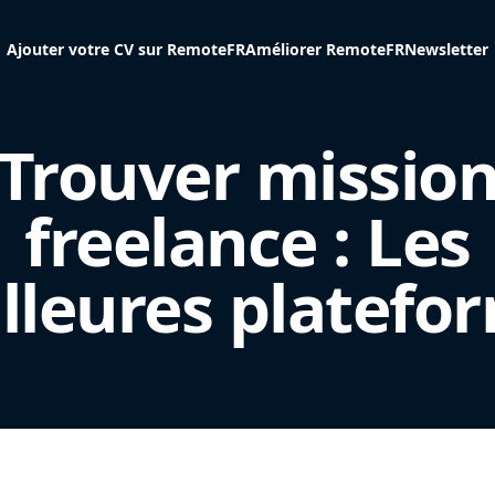
Ajouter votre CV sur RemoteFR
Améliorer RemoteFR
Newsletter
Trouver missio
freelance : Les
lleures platefo