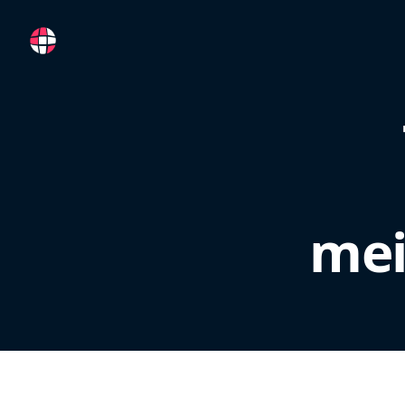
RemoteFR
mei