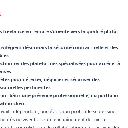
6
 freelance en remote s’oriente vers la qualité plutôt
vilégient désormais la sécurité contractuelle et des
bles
ectionner des plateformes spécialisées pour accéder à
euses
ètes pour détecter, négocier et sécuriser des
sionnelles pertinentes
our bâtir une présence professionnelle, du portfolio
lation client
ravail indépendant, une évolution profonde se dessine :
imentés ne visent plus un enchaînement de micro-
ais la consolidation de collaborations solides avec des