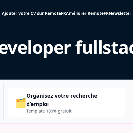
Ajouter votre CV sur RemoteFR
Améliorer RemoteFR
Newsletter
eveloper fullsta
Organisez votre recherche
🗂️
d’emploi
Template 100% gratuit