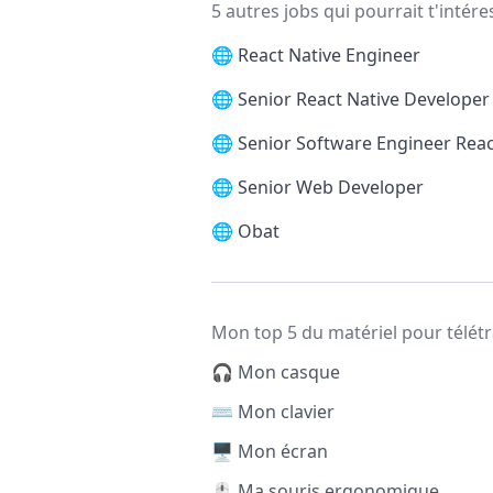
5 autres jobs qui pourrait t'intére
🌐
React Native Engineer
🌐
Senior React Native Developer
🌐
Senior Software Engineer Reac
🌐
Senior Web Developer
🌐
Obat
Mon top 5 du matériel pour télétr
🎧 Mon casque
⌨️ Mon clavier
🖥️ Mon écran
🖱️ Ma souris ergonomique