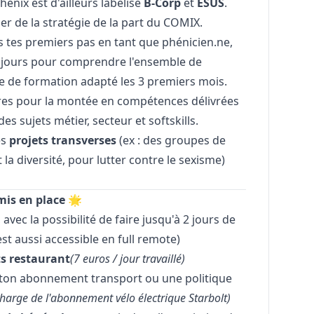
henix est d'ailleurs labelisé
B-Corp
et
ESUS
.
ier de la stratégie de la part du COMIX.
es premiers pas en tant que phénicien.ne,
2 jours pour comprendre l'ensemble de
 de formation adapté les 3 premiers mois.
res pour la montée en compétences délivrées
es sujets métier, secteur et softskills.
es
projets transverses
(ex : des groupes de
t la diversité, pour lutter contre le sexisme)
mis en place 🌟
, avec la possibilité de faire jusqu'à 2 jours de
est aussi accessible en full remote)
ts restaurant
(7 euros / jour travaillé)
ton abonnement transport ou une politique
 charge de l'abonnement vélo électrique Starbolt)