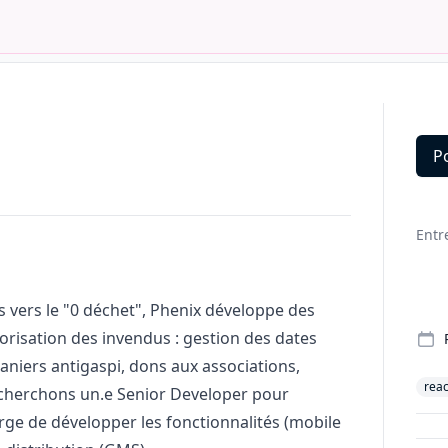
P
Deta
Entr
 vers le "0 déchet", Phenix développe des
risation des invendus : gestion des dates
aniers antigaspi, dons aux associations,
reac
echerchons un.e Senior Developer pour
arge de développer les fonctionnalités (mobile