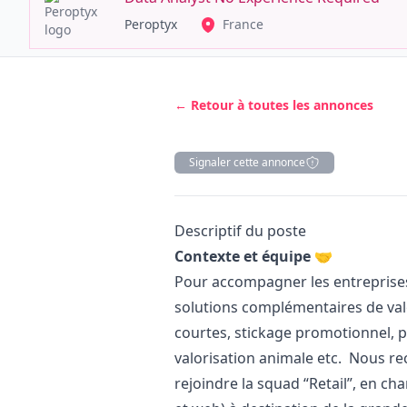
Peroptyx
France
← Retour à toutes les annonces
Signaler cette annonce
Description
Descriptif du poste
Contexte et équipe 🤝
Pour accompagner les entreprises
solutions complémentaires de valo
courtes, stickage promotionnel, p
valorisation animale etc. Nous r
rejoindre la squad “Retail”, en ch