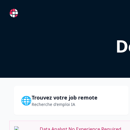
RemoteFR
D
Trouvez votre job remote
🌐
Recherche d'emploi IA
Data Analyst No Experience Required