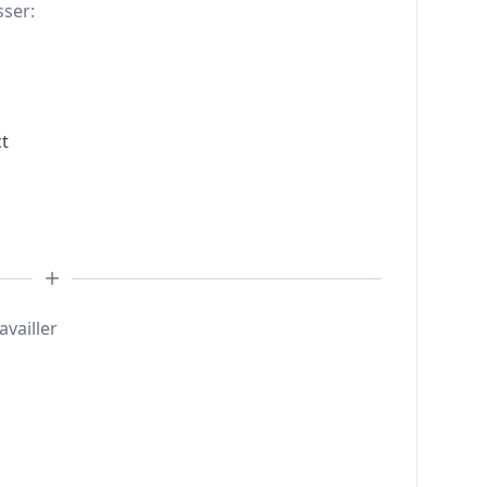
sser:
t
availler