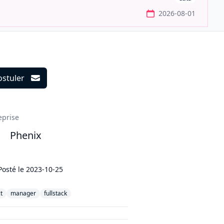
2026-08-01
ostuler
ils
eprise
Phenix
Posté le
2023-10-25
t
manager
fullstack