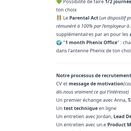
💚 Possibilité de faire
1/2 journé
ton choix
🧑‍🤝‍🧑 Le
Parental Act
(
un dispositif 
rémunéré à 100% par l’employeur à l
supplémentaires par an pour les
🌍 "
1 month Phenix Office
" : ch
dans l'antenne Phenix de ton cho
Notre processus de recrutement
CV et
message de motivation
(co
dis-nous vraiment ce qui t’intéresse)
Un premier échange avec Anna,
T
Un
test technique
en ligne
Un entretien avec Jordan,
Lead D
Un entretien avec un.e
Product
M