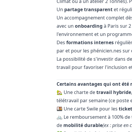
Climat ou à un atelier 2 Tonnes). P
Un
partage transparent
et régul
Un accompagnement complet dès t
avec un
onboarding
à Paris sur 
l'environnement et un programme
Des
formations internes
réguliè
par et pour les phénicien.nes sur d
La possibilité de s'investir dans d
travail pour favoriser l'inclusion e
Certains avantages qui ont été 
🏡 Une charte de
travail hybride
télétravail par semaine (ce poste 
🍱 Une carte Swile pour les
ticke
🚲 Le remboursement à 100% de 
de
mobilité durable
(ex : prise en