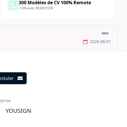
300 Modèles de CV 100% Remote
📄
-10% avec REMOTEFR
data
2026-08-01
ostuler
ils
eprise
YOUSIGN