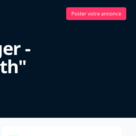
Poster votre annonce
er -
th"