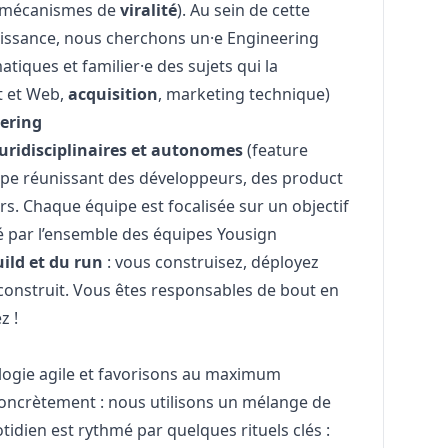
: mécanismes de
viralité
). Au sein de cette
roissance, nous cherchons un·e Engineering
tiques et familier·e des sujets qui la
t et Web,
acquisition
,
marketing
technique)
eering
uridisciplinaires et autonomes
(feature
ipe réunissant des développeurs, des product
s. Chaque équipe est focalisée sur un
objectif
é par l’ensemble des équipes Yousign
ild et du run
: vous construisez, déployez
construit. Vous êtes responsables de bout en
z !
ogie agile
et favorisons au maximum
Concrètement : nous utilisons un mélange de
otidien est rythmé par quelques
rituels clés
: