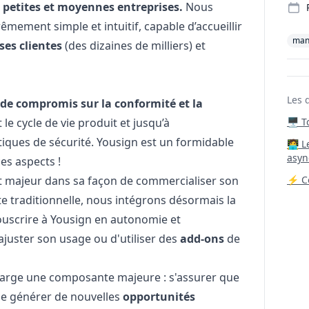
petites et moyennes entreprises.
Nous
xtrêmement
simple et intuitif,
capable d’accueillir
man
ses clientes
(des dizaines de milliers) et
Les 
 de compromis sur la conformité et la
 le cycle de vie produit et jusqu’à
🖥️ 
tiques de sécurité. Yousign est un formidable
‍🧑‍
asyn
es aspects !
majeur dans sa façon de commercialiser son
⚡ Co
e traditionnelle, nous intégrons désormais la
ouscrire à Yousign en autonomie et
ajuster son usage ou d'utiliser des
add-ons
de
charge une composante majeure : s'assurer que
e générer de nouvelles
opportunités