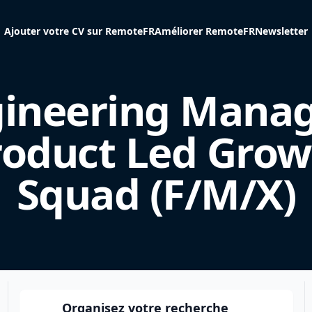
Ajouter votre CV sur RemoteFR
Améliorer RemoteFR
Newsletter
ineering Manag
roduct Led Grow
Squad (F/M/X)
Organisez votre recherche