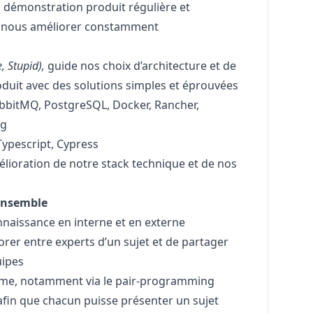
s, démonstration produit régulière et
de nous améliorer constamment
e, Stupid
),
guide nos choix d’architecture et de
roduit avec des solutions simples et éprouvées
bbitMQ, PostgreSQL, Docker, Rancher,
og
 Typescript, Cypress
élioration de notre
stack technique
et de nos
 ensemble
nnaissance en interne et en externe
orer entre experts d’un sujet et de partager
uipes
nôme, notamment via le pair-programming
in que chacun puisse présenter un sujet