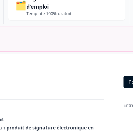
🗂️
d’emploi
Template 100% gratuit
P
Deta
Entr
ns
 un
produit de signature électronique en