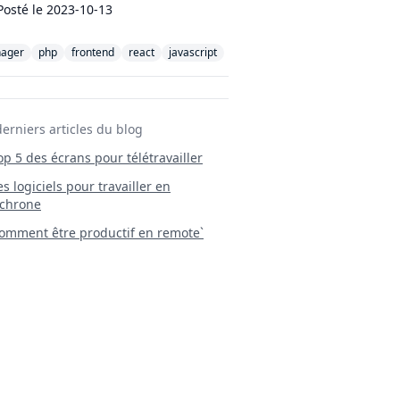
Posté le
2023-10-13
ager
php
frontend
react
javascript
derniers articles du blog
Top 5 des écrans pour télétravailler
 Les logiciels pour travailler en
chrone
mment être productif en remote`