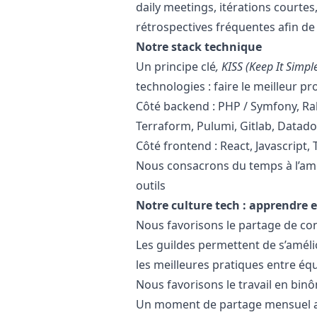
daily meetings, itérations courte
rétrospectives fréquentes afin 
Notre stack technique
Un principe clé
,
KISS
(
Keep It Simpl
technologies : faire le meilleur p
Côté backend :
PHP
/ Symfony, Ra
Terraform, Pulumi, Gitlab, Datad
Côté frontend : React,
Javascript
,
Nous consacrons du temps à l’am
outils
Notre culture tech : apprendre
Nous favorisons le partage de co
Les guildes permettent de s’améli
les meilleures pratiques entre éq
Nous favorisons le travail en bi
Un moment de partage mensuel af