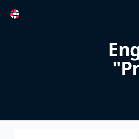
RemoteFR
Eng
"P