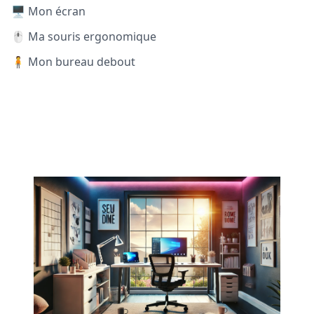
🖥️ Mon écran
🖱️ Ma souris ergonomique
🧍 Mon bureau debout