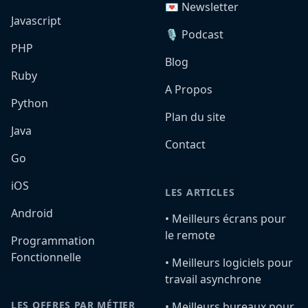
💌 Newsletter
Javascript
🎙️ Podcast
PHP
Blog
Ruby
A Propos
Python
Plan du site
Java
Contact
Go
iOS
LES ARTICLES
Android
•️ Meilleurs écrans pour
le remote
Programmation
Fonctionnelle
•️ Meilleurs logiciels pour
travail asynchrone
LES OFFRES PAR MÉTIER
•️ Meilleurs bureaux pour