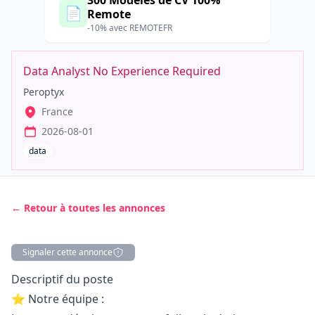
300 Modèles de CV 100%
📄
Remote
-10% avec REMOTEFR
Data Analyst No Experience Required
Peroptyx
France
2026-08-01
data
← Retour à toutes les annonces
Signaler cette annonce
Description
Descriptif du poste
⭐ Notre équipe :