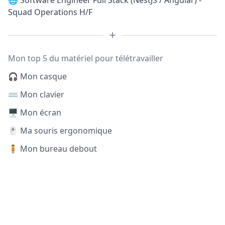
🌐
Software Engineer Full Stack (NestJS / Angular) -
Squad Operations H/F
Mon top 5 du matériel pour télétravailler
🎧 Mon casque
⌨️ Mon clavier
🖥️ Mon écran
🖱️ Ma souris ergonomique
🧍 Mon bureau debout