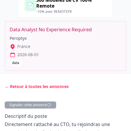
300 Modèles de CV 100%
📄
Remote
-10% avec REMOTEFR
Data Analyst No Experience Required
Peroptyx
France
2026-08-01
data
← Retour à toutes les annonces
Signaler cette annonce
Description
Descriptif du poste
Directement rattaché au CTO, tu rejoindras une