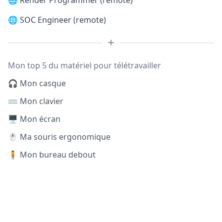
🌐
Render Programmer (remote)
🌐
SOC Engineer (remote)
Mon top 5 du matériel pour télétravailler
🎧 Mon casque
⌨️ Mon clavier
🖥️ Mon écran
🖱️ Ma souris ergonomique
🧍 Mon bureau debout