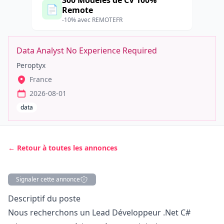
300 Modèles de CV 100%
📄
Remote
-10% avec REMOTEFR
Data Analyst No Experience Required
Peroptyx
France
2026-08-01
data
← Retour à toutes les annonces
Signaler cette annonce
Description
Descriptif du poste
Nous recherchons un Lead Développeur .Net C#