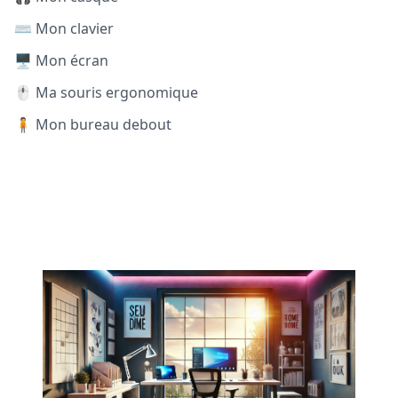
⌨️ Mon clavier
🖥️ Mon écran
🖱️ Ma souris ergonomique
🧍 Mon bureau debout