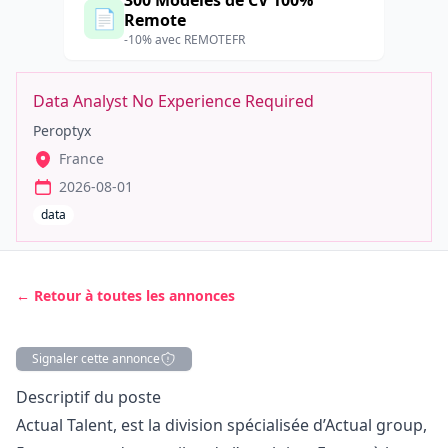
300 Modèles de CV 100%
📄
Remote
-10% avec REMOTEFR
Data Analyst No Experience Required
Peroptyx
France
2026-08-01
data
← Retour à toutes les annonces
Signaler cette annonce
Description
Descriptif du poste
Actual Talent, est la division spécialisée d’Actual group,