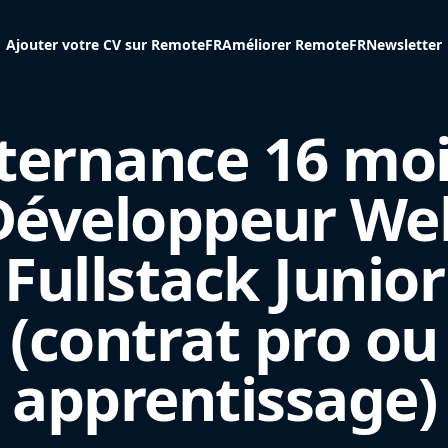
Ajouter votre CV sur RemoteFR
Améliorer RemoteFR
Newsletter
ternance 16 moi
Développeur We
Fullstack Junior
(contrat pro ou
apprentissage)