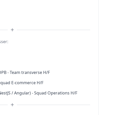
sser:
 OPB - Team transverse H/F
- Squad E-commerce H/F
NestJS / Angular) - Squad Operations H/F