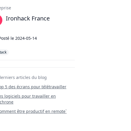
ils
eprise
Ironhack France
Posté le
2024-05-14
stack
derniers articles du blog
Top 5 des écrans pour télétravailler
 Les logiciels pour travailler en
chrone
mment être productif en remote`