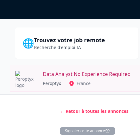
Trouvez votre job remote
🌐
Recherche d'emploi IA
Data Analyst No Experience Required
Peroptyx
France
← Retour à toutes les annonces
Signaler cette annonce