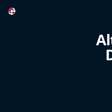
RemoteFR
Al