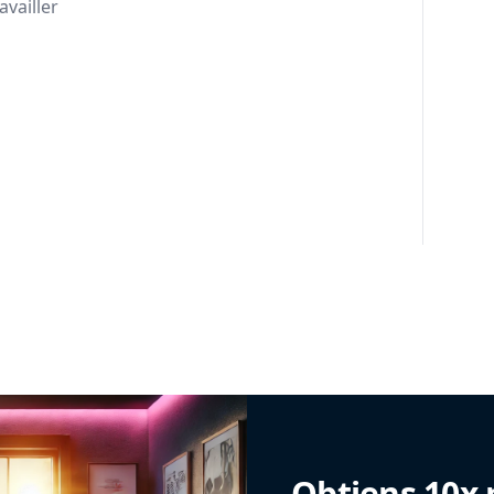
availler
Obtiens 10x 