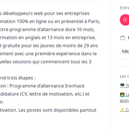
Deta
Entr
s développeurs web pour ses entreprises
mation 100% en ligne ou en présentiel à Paris,
 Notre programme d’alternance dure 16 mois,
rmation en anglais et 13 mois en entreprise.
 gratuite pour les jeunes de moins de 29 ans
full
lement avec une première expérience dans le
elles sessions qui commencent tous les 3
Les 
d trois étapes :
ion :
Programme d’alternance Ironhack
🖥️ 
idature (CV, lettre de motivation, etc.) et
‍🧑‍
asyn
in
tivation. Les postes sont disponibles partout
⚡ Co