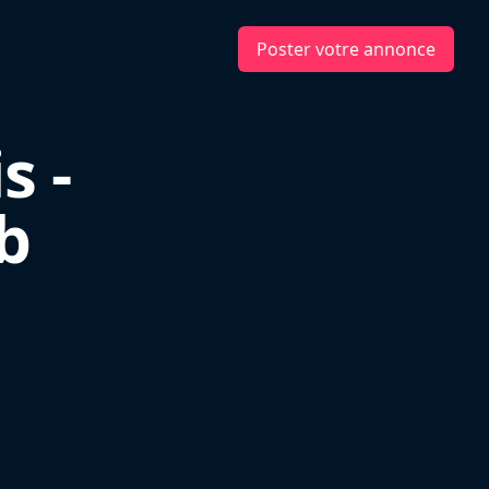
Poster votre annonce
s -
b