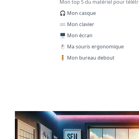
Mon top 5 du matériel pour télétr
🎧 Mon casque
⌨️ Mon clavier
🖥️ Mon écran
🖱️ Ma souris ergonomique
🧍 Mon bureau debout