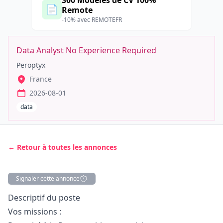
300 Modèles de CV 100%
📄
Remote
-10% avec REMOTEFR
Data Analyst No Experience Required
Peroptyx
France
2026-08-01
data
← Retour à toutes les annonces
Signaler cette annonce
Description
Descriptif du poste
Vos missions :