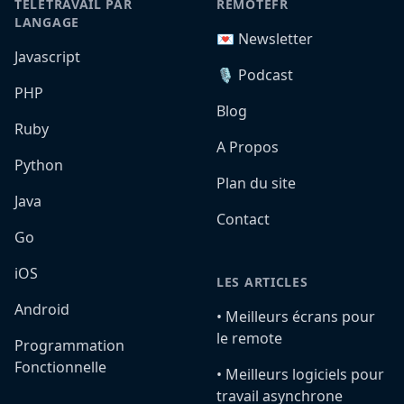
TÉLÉTRAVAIL PAR
REMOTEFR
LANGAGE
💌 Newsletter
Javascript
🎙️ Podcast
PHP
Blog
Ruby
A Propos
Python
Plan du site
Java
Contact
Go
iOS
LES ARTICLES
Android
•️ Meilleurs écrans pour
le remote
Programmation
Fonctionnelle
•️ Meilleurs logiciels pour
travail asynchrone