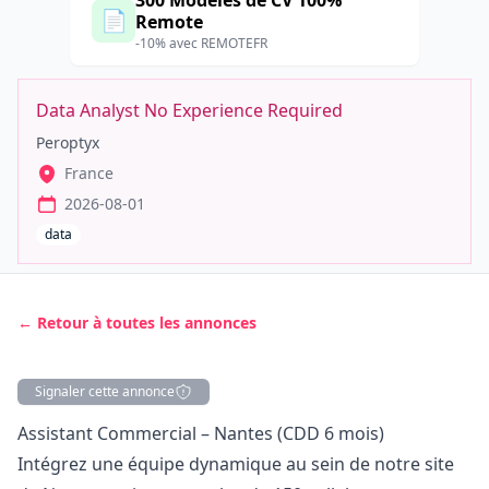
300 Modèles de CV 100%
📄
Remote
-10% avec REMOTEFR
Data Analyst No Experience Required
Peroptyx
France
2026-08-01
data
← Retour à toutes les annonces
Signaler cette annonce
Description
Assistant Commercial – Nantes (CDD 6 mois)
Intégrez une équipe dynamique au sein de notre site