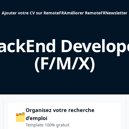
Ajouter votre CV sur RemoteFR
Améliorer RemoteFR
Newsletter
ackEnd Develop
(F/M/X)
Organisez votre recherche
🗂️
d’emploi
Template 100% gratuit