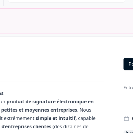
P
Deta
Entr
ns
 un
produit de signature électronique en
petites et moyennes entreprises
. Nous
uit extrêmement
simple et intuitif,
capable
d’entreprises clientes
(des dizaines de
fron