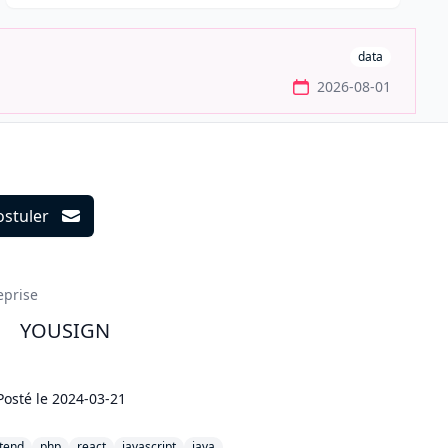
data
2026-08-01
ostuler
ils
eprise
YOUSIGN
Posté le
2024-03-21
tend
php
react
javascript
java