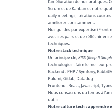
l’amélioration de nos pratiques. 
Scrum et de Kanban et notre quoti
daily meetings, itérations courtes
améliorer constamment.
Nos guildes par expertise (Front-
avec ses pairs et de réfléchir en
techniques.
Notre stack technique
Un principe clé,
KISS
(
Keep It Simpl
technologies : faire le meilleur p
Backend :
PHP
/ Symfony, RabbitM
Pulumi, Gitlab, Datadog
Frontend : React,
Javascript
, Type
Nous consacrons du temps à l’am
outils.
Notre culture tech : apprendre