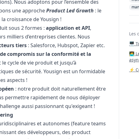
lions). Nous adoptons pour l’ensemble des
man
oppons une approche
Product Led Growth
: le
 la croissance de Yousign !
uit sous 2 formes :
application et API
,
Les 
urs milliers d’entreprises clientes. Nous
🖥️ 
teurs tiers
: Salesforce, Hubspot, Zapier etc.
 de compromis sur la conformité et la
‍🧑‍
asyn
 le cycle de vie produit et jusqu’à
⚡ Co
tiques de sécurité. Yousign est un formidable
es aspects !
ropéen
: notre produit doit naturellement être
us permettre rapidement de nous déployer
hallenge aussi passionnant qu'exigeant !
eering
ridisciplinaires et autonomes (feature teams
unissant des développeurs, des product