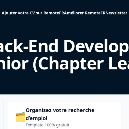
Ajouter votre CV sur RemoteFR
Améliorer RemoteFR
Newsletter
ack-End Develop
nior (Chapter Le
Organisez votre recherche
🗂️
d’emploi
Template 100% gratuit