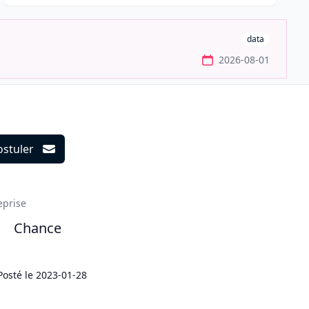
data
2026-08-01
ostuler
ils
eprise
Chance
Posté le
2023-01-28