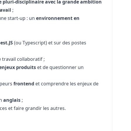
 pluri-disciplinaire avec la grande ambition
ravail
;
une start-up : un
environnement en
est.JS
(ou Typescript) et sur des postes
ravail collaboratif ;
enjeux produits
et de questionner un
ppeurs
frontend
et comprendre les enjeux de
en
anglais
;
s et faire grandir les autres.