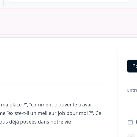
P
Deta
Entr
 à ma place ?“, “comment trouver le travail
me “existe-t-il un meilleur job pour moi ?“. Ce
tous déjà posées dans notre vie
js