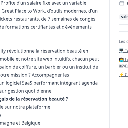
rofite d’un salaire fixe avec un variable
ée Great Place to Work, d’outils modernes, d’un
sale
tickets restaurants, de 7 semaines de congés,
e formations certifiantes et d’événements
Les 
nity révolutionne la réservation beauté en
🖥️ 
mobile et notre site web intuitifs, chacun peut
‍🧑‍
asyn
alon de coiffure, un barbier ou un institut de
Notre mission ? Accompagner les
⚡ Co
 un logiciel SaaS performant intégrant agenda
 leur gestion quotidienne.
çais de la réservation beauté ?
e sur notre plateforme
s
lemagne et Belgique