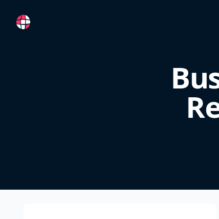
RemoteFR
Bus
Re