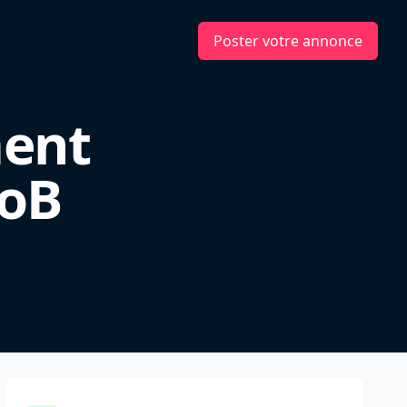
Poster votre annonce
ment
toB