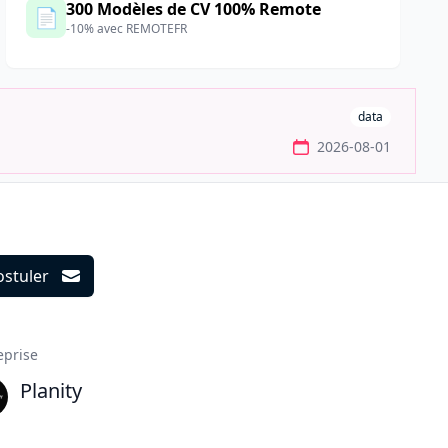
300 Modèles de CV 100% Remote
📄
-10% avec REMOTEFR
data
2026-08-01
ostuler
ils
eprise
Planity