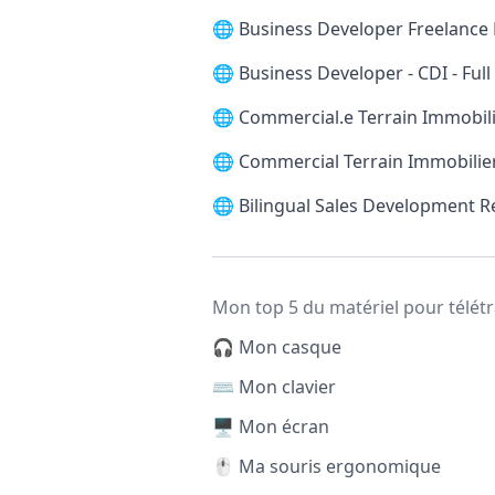
🌐
Business Developer Freelance 
🌐
Business Developer - CDI - Ful
🌐
Commercial.e Terrain Immobilie
🌐
Commercial Terrain Immobilier
🌐
Bilingual Sales Development 
Mon top 5 du matériel pour télétr
🎧 Mon casque
⌨️ Mon clavier
🖥️ Mon écran
🖱️ Ma souris ergonomique