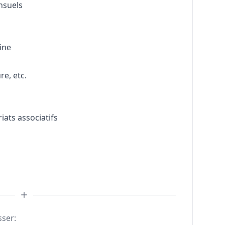
nsuels
aine
re, etc.
ats associatifs
sser: