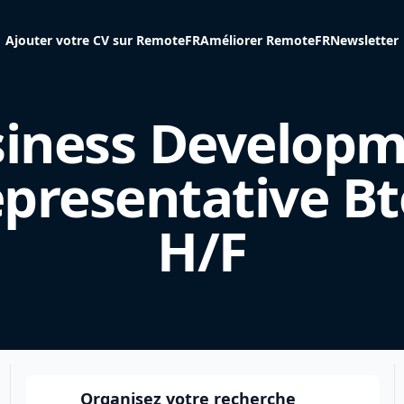
Ajouter votre CV sur RemoteFR
Améliorer RemoteFR
Newsletter
iness Develop
presentative B
H/F
Organisez votre recherche