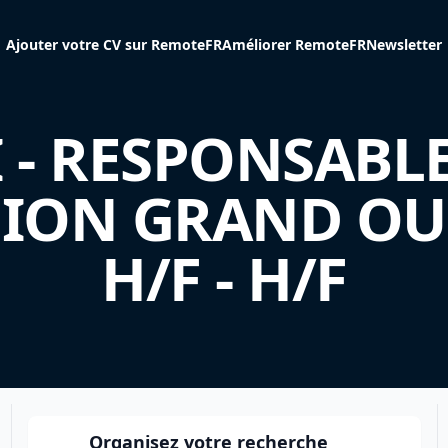
Ajouter votre CV sur RemoteFR
Améliorer RemoteFR
Newsletter
 - RESPONSABL
ION GRAND OU
H/F - H/F
Organisez votre recherche