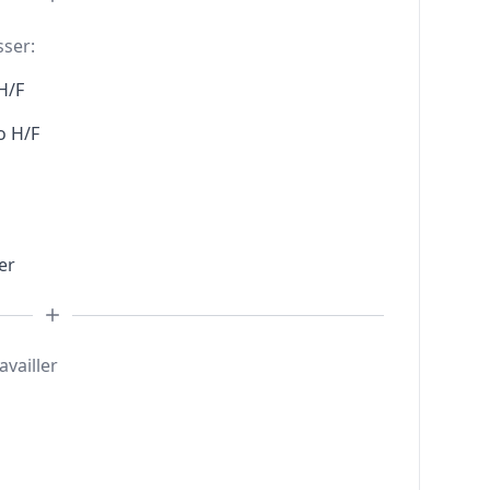
sser:
H/F
o H/F
er
availler