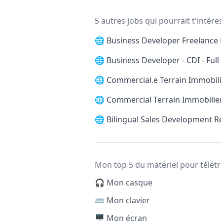
5 autres jobs qui pourrait t'intére
🌐
Business Developer Freelance 
🌐
Business Developer - CDI - Ful
🌐
Commercial.e Terrain Immobilie
🌐
Commercial Terrain Immobilier
🌐
Bilingual Sales Development 
Mon top 5 du matériel pour télétr
🎧 Mon casque
⌨️ Mon clavier
🖥️ Mon écran