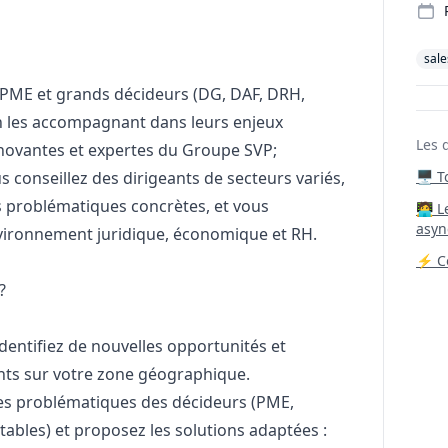
sale
es PME et grands décideurs (DG, DAF, DRH,
en les accompagnant dans leurs enjeux
Les 
nnovantes et expertes du Groupe SVP;
ous conseillez des dirigeants de secteurs variés,
🖥️ 
s problématiques concrètes, et vous
‍🧑‍
asyn
vironnement juridique, économique et RH.
⚡ Co
?
dentifiez de nouvelles opportunités et
ents sur votre zone géographique.
 les problématiques des décideurs (PME,
ptables) et proposez les solutions adaptées :