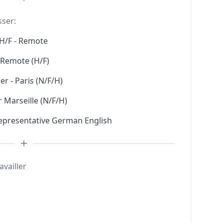
sser:
H/F - Remote
l Remote (H/F)
r - Paris (N/F/H)
 Marseille (N/F/H)
Representative German English
availler