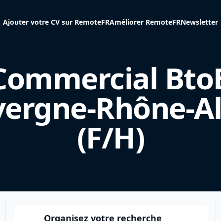
Ajouter votre CV sur RemoteFR
Améliorer RemoteFR
Newsletter
Commercial Bto
ergne-Rhône-A
(F/H)
Organisez votre recherche