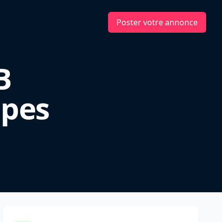
Poster votre annonce
B
lpes