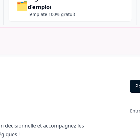
🗂️
d’emploi
Template 100% gratuit
P
Deta
Entr
ion décisionnelle et accompagnez les
égiques !