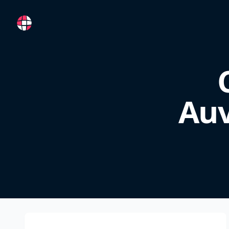
RemoteFR
Auv