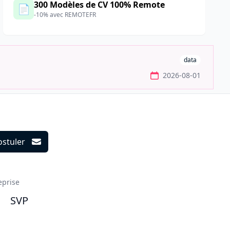
300 Modèles de CV 100% Remote
📄
-10% avec REMOTEFR
data
2026-08-01
ostuler
ils
eprise
SVP