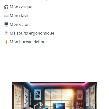
🎧 Mon casque
⌨️ Mon clavier
🖥️ Mon écran
🖱️ Ma souris ergonomique
🧍 Mon bureau debout