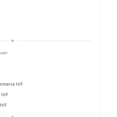
sser:
ommerce H/F
 H/F
 H/F