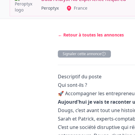
Peroptyx
France
← Retour à toutes les annonces
Signaler cette annonce
Description
Descriptif du poste
Qui sont-ils ?
🚀 Accompagner les entrepreneurs
Aujourd'hui je vais te raconter u
Dougs, c’est avant tout une histoi
Sarah et Patrick, experts-comptabl
C’est une société disruptive qui 