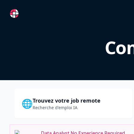
RemoteFR
Com
Trouvez votre job remote
🌐
Recherche d'emploi IA
Data Analyst No Experience Required