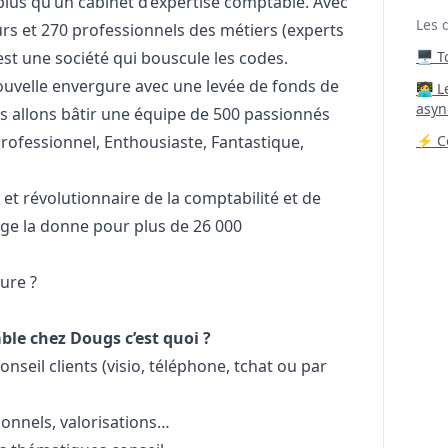
plus qu’un cabinet d’expertise comptable. Avec
Les 
rs et 270 professionnels des métiers (experts
est une société qui bouscule les codes.
🖥️ 
nouvelle envergure avec une levée de fonds de
‍🧑‍
asyn
s allons bâtir une équipe de 500 passionnés
Professionnel, Enthousiaste, Fantastique,
⚡ Co
et révolutionnaire de la comptabilité et de
ge la donne pour plus de 26 000
ture ?
le chez Dougs c’est quoi ?
nseil clients (visio, téléphone, tchat ou par
ionnels, valorisations…