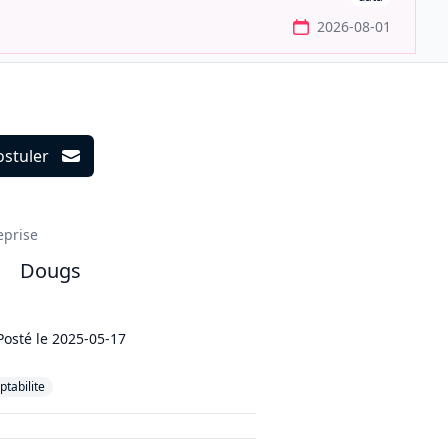
2026-08-01
ostuler
ils
eprise
Dougs
Posté le
2025-05-17
tabilite