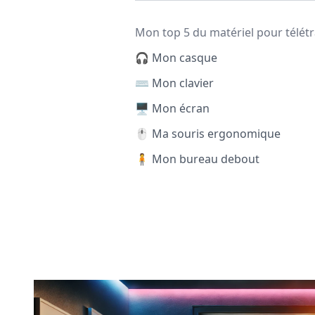
Mon top 5 du matériel pour télétr
🎧 Mon casque
⌨️ Mon clavier
🖥️ Mon écran
🖱️ Ma souris ergonomique
🧍 Mon bureau debout