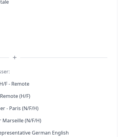
tale
sser:
H/F - Remote
l Remote (H/F)
r - Paris (N/F/H)
 Marseille (N/F/H)
Representative German English