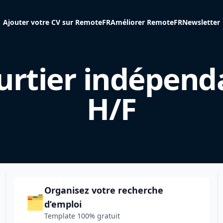
Ajouter votre CV sur RemoteFR
Améliorer RemoteFR
Newsletter
urtier indépend
H/F
Organisez votre recherche
🗂️
d’emploi
Template 100% gratuit