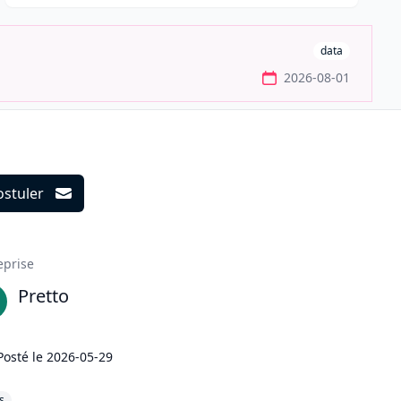
data
2026-08-01
ostuler
ils
eprise
Pretto
Posté le
2026-05-29
s