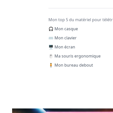
Mon top 5 du matériel pour télétr
🎧 Mon casque
⌨️ Mon clavier
🖥️ Mon écran
🖱️ Ma souris ergonomique
🧍 Mon bureau debout