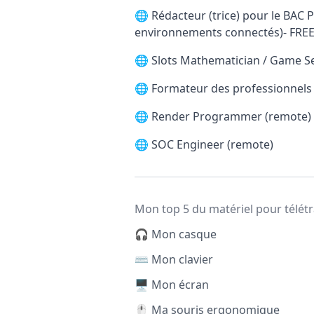
🌐
Rédacteur (trice) pour le BAC P
environnements connectés)- FRE
🌐
Slots Mathematician / Game S
🌐
Formateur des professionnels d
🌐
Render Programmer (remote)
🌐
SOC Engineer (remote)
Mon top 5 du matériel pour télétr
🎧 Mon casque
⌨️ Mon clavier
🖥️ Mon écran
🖱️ Ma souris ergonomique