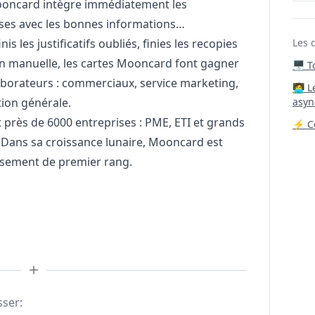
ooncard intègre immédiatement les
enses avec les bonnes informations…
inis les justificatifs oubliés, finies les recopies
Les 
on manuelle, les cartes Mooncard font gagner
🖥️ 
aborateurs : commerciaux, service
marketing
,
‍🧑‍
tion générale.
asyn
près de 6000 entreprises : PME, ETI et grands
⚡ Co
 Dans sa croissance lunaire, Mooncard est
ssement de premier rang.
sser: