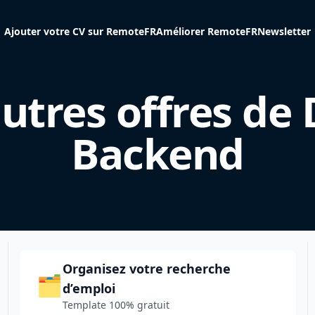
Ajouter votre CV sur RemoteFR
Améliorer RemoteFR
Newsletter
utres offres de
Backend
Organisez votre recherche
🗂️
d’emploi
Template 100% gratuit