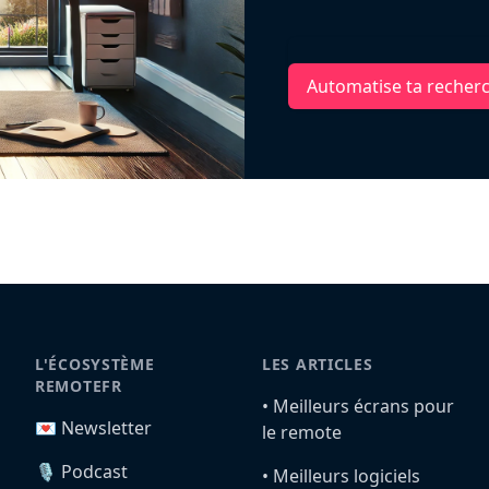
Automatise ta recher
L'ÉCOSYSTÈME
LES ARTICLES
REMOTEFR
•️ Meilleurs écrans pour
💌 Newsletter
le remote
🎙️ Podcast
•️ Meilleurs logiciels