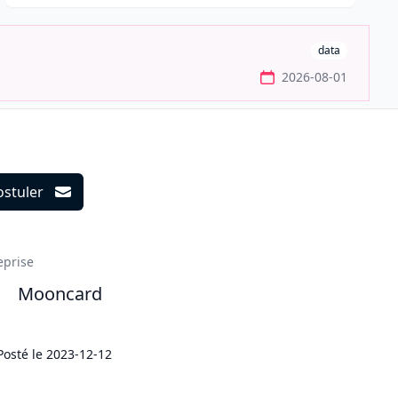
data
2026-08-01
ostuler
ils
eprise
Mooncard
Posté le
2023-12-12