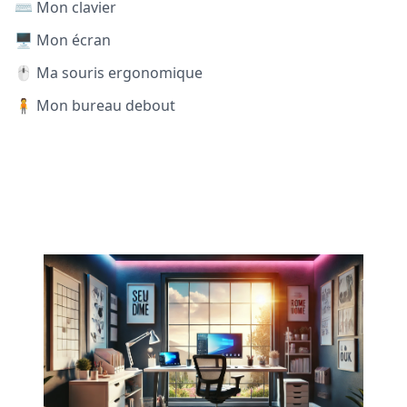
⌨️ Mon clavier
🖥️ Mon écran
🖱️ Ma souris ergonomique
🧍 Mon bureau debout