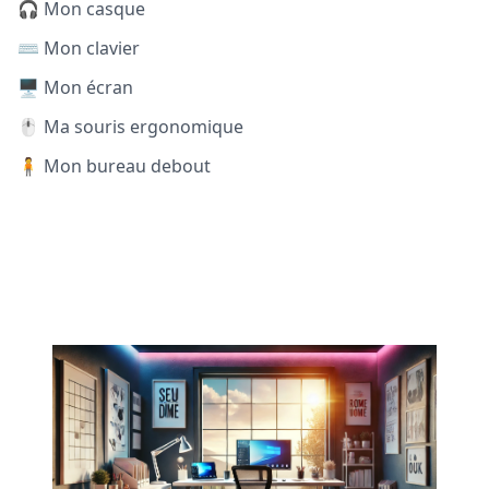
🎧 Mon casque
⌨️ Mon clavier
🖥️ Mon écran
🖱️ Ma souris ergonomique
🧍 Mon bureau debout