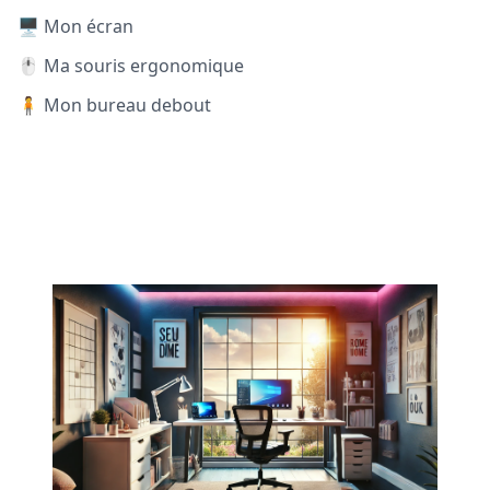
🖥️ Mon écran
🖱️ Ma souris ergonomique
🧍 Mon bureau debout