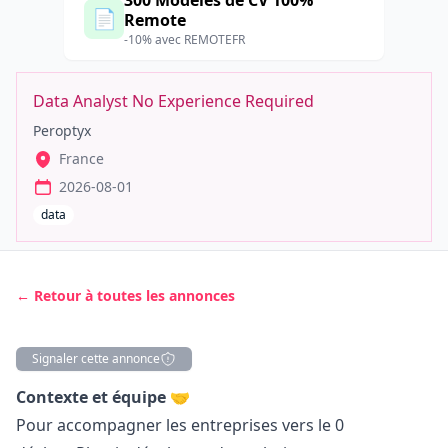
300 Modèles de CV 100%
📄
Remote
-10% avec REMOTEFR
Data Analyst No Experience Required
Peroptyx
France
2026-08-01
data
← Retour à toutes les annonces
Signaler cette annonce
Description
Contexte et équipe 🤝
Pour accompagner les entreprises vers le 0