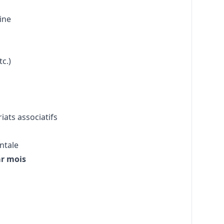
aine
tc.)
ats associatifs
ntale
ar mois