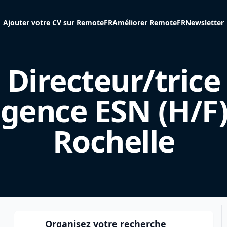
Ajouter votre CV sur RemoteFR
Améliorer RemoteFR
Newsletter
Directeur/trice
agence ESN (H/F)
Rochelle
Organisez votre recherche