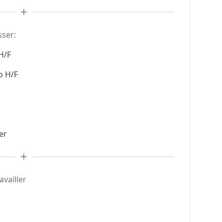
sser:
H/F
o H/F
er
availler