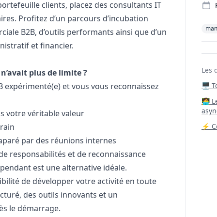
rtefeuille clients, placez des consultants IT
aires. Profitez d’un parcours d’incubation
man
iale B2B, d’outils performants ainsi que d’un
tratif et financier.
Les 
n’avait plus de limite ?
B expérimenté(e) et vous vous reconnaissez
🖥️ 
‍🧑‍
asyn
s votre véritable valeur
rrain
⚡ Co
aparé par des réunions internes
de responsabilités et de reconnaissance
pendant est une alternative idéale.
ibilité de développer votre activité en toute
turé, des outils innovants et un
s le démarrage.