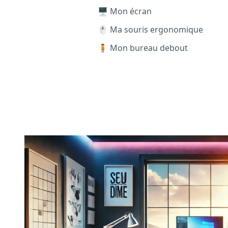
🖥️ Mon écran
🖱️ Ma souris ergonomique
🧍 Mon bureau debout