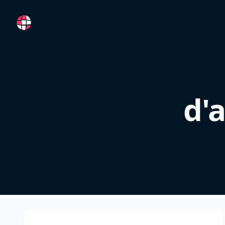
RemoteFR
d'