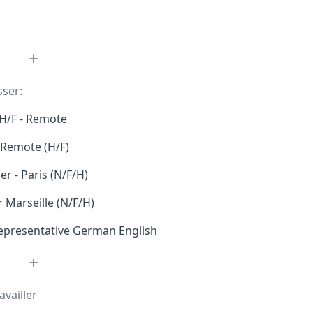
sser:
H/F - Remote
l Remote (H/F)
r - Paris (N/F/H)
 Marseille (N/F/H)
Representative German English
availler