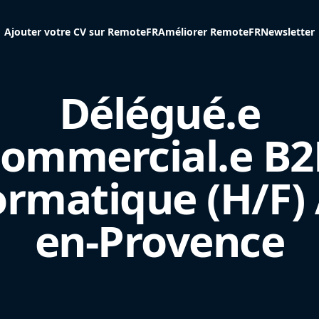
Ajouter votre CV sur RemoteFR
Améliorer RemoteFR
Newsletter
Délégué.e
commercial.e B2
ormatique (H/F) 
en-Provence