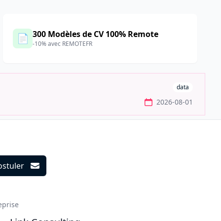
300 Modèles de CV 100% Remote
📄
-10% avec REMOTEFR
data
2026-08-01
ostuler
ils
eprise