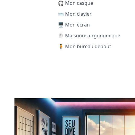
🎧 Mon casque
⌨️ Mon clavier
🖥️ Mon écran
🖱️ Ma souris ergonomique
🧍 Mon bureau debout