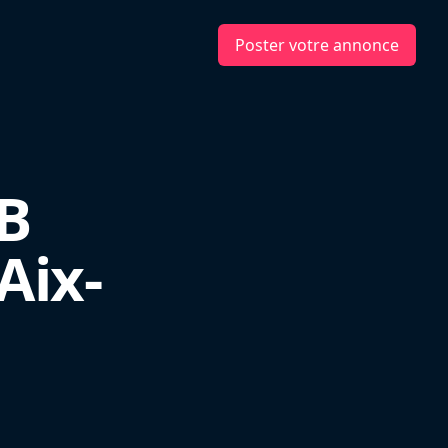
Poster votre annonce
B
Aix-