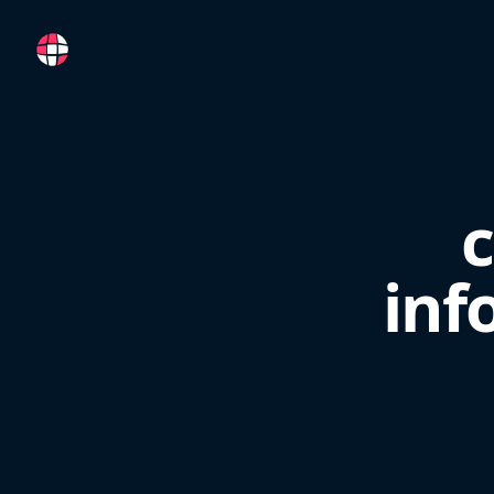
RemoteFR
inf