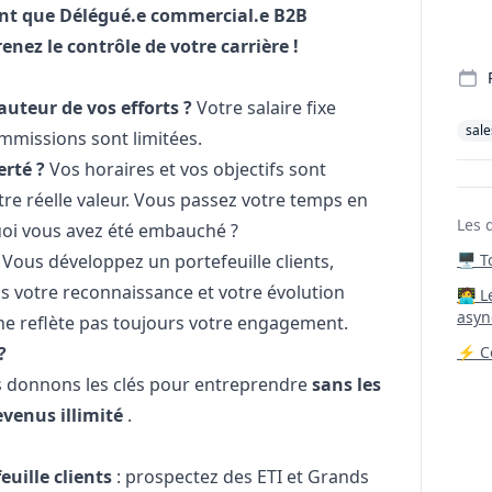
ant que Délégué.e commercial.e B2B
enez le contrôle de votre carrière !
auteur de vos efforts ?
Votre salaire fixe
sale
mmissions sont limitées.
erté ?
Vos horaires et vos objectifs sont
re réelle valeur. Vous passez votre temps en
Les 
uoi vous avez été embauché ?
?
Vous développez un portefeuille clients,
🖥️ 
is votre reconnaissance et votre évolution
‍🧑‍
asyn
 ne reflète pas toujours votre engagement.
?
⚡ Co
s donnons les clés pour entreprendre
sans les
evenus illimité
.
euille clients
: prospectez des ETI et Grands