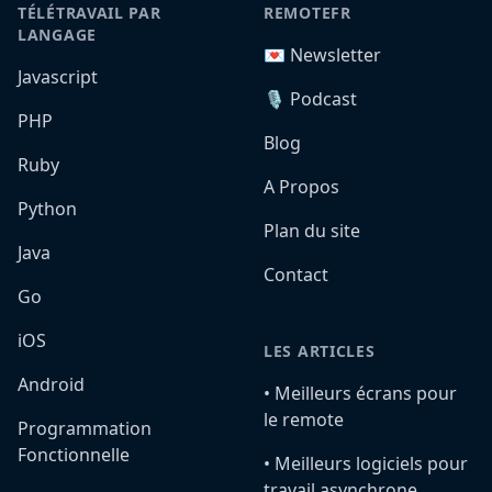
TÉLÉTRAVAIL PAR
REMOTEFR
LANGAGE
💌 Newsletter
Javascript
🎙️ Podcast
PHP
Blog
Ruby
A Propos
Python
Plan du site
Java
Contact
Go
iOS
LES ARTICLES
Android
•️ Meilleurs écrans pour
le remote
Programmation
Fonctionnelle
•️ Meilleurs logiciels pour
travail asynchrone