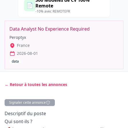
300 Modèles de CV 100%
📄
Remote
-10% avec REMOTEFR
Data Analyst No Experience Required
Peroptyx
France
2026-08-01
data
← Retour à toutes les annonces
Signaler cette annonce
Description
Descriptif du poste
Qui sont-ils ?