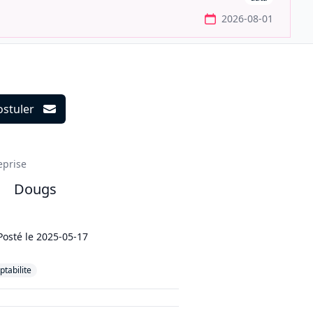
2026-08-01
ostuler
ils
eprise
Dougs
Posté le
2025-05-17
tabilite