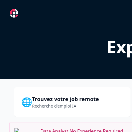
RemoteFR
Ex
Trouvez votre job remote
🌐
Recherche d'emploi IA
Data Analyst No Experience Required