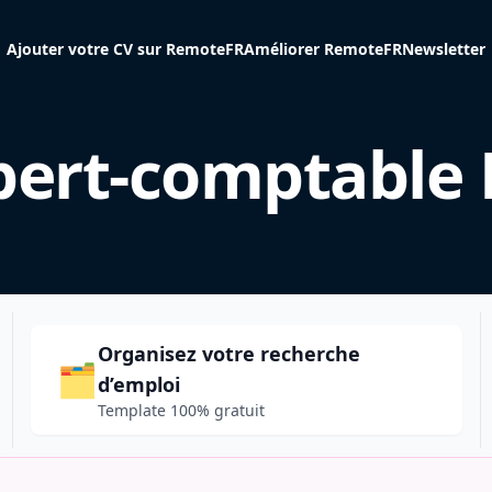
Ajouter votre CV sur RemoteFR
Améliorer RemoteFR
Newsletter
pert-comptable 
Organisez votre recherche
🗂️
d’emploi
Template 100% gratuit