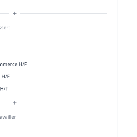
sser:
ommerce H/F
 H/F
 H/F
availler