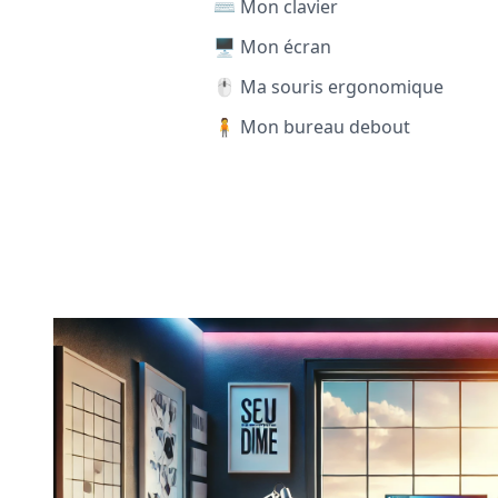
⌨️ Mon clavier
🖥️ Mon écran
🖱️ Ma souris ergonomique
🧍 Mon bureau debout