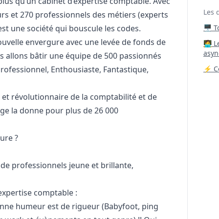
plus qu’un cabinet d’expertise comptable. Avec
Les 
rs et 270 professionnels des métiers (experts
est une société qui bouscule les codes.
🖥️ 
nouvelle envergure avec une levée de fonds de
‍🧑‍
asyn
s allons bâtir une équipe de 500 passionnés
Professionnel, Enthousiaste, Fantastique,
⚡ Co
et révolutionnaire de la comptabilité et de
ge la donne pour plus de 26 000
ture ?
de professionnels jeune et brillante,
expertise comptable :
nne humeur est de rigueur (Babyfoot, ping