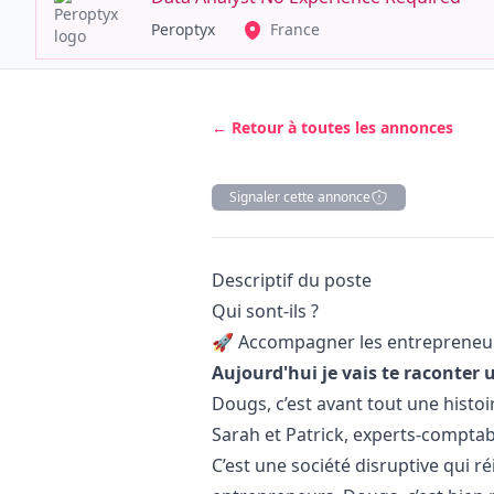
Peroptyx
France
← Retour à toutes les annonces
Signaler cette annonce
Description
Descriptif du poste
Qui sont-ils ?
🚀 Accompagner les entrepreneurs
Aujourd'hui je vais te raconter u
Dougs, c’est avant tout une histoi
Sarah et Patrick, experts-comptabl
C’est une société disruptive qui 