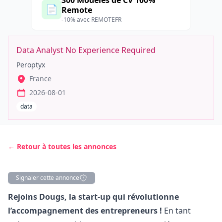
300 Modèles de CV 100%
📄
Remote
-10% avec REMOTEFR
Data Analyst No Experience Required
Peroptyx
France
2026-08-01
data
← Retour à toutes les annonces
Signaler cette annonce
Description
Rejoins Dougs, la start-up qui révolutionne
l’accompagnement des entrepreneurs !
En tant