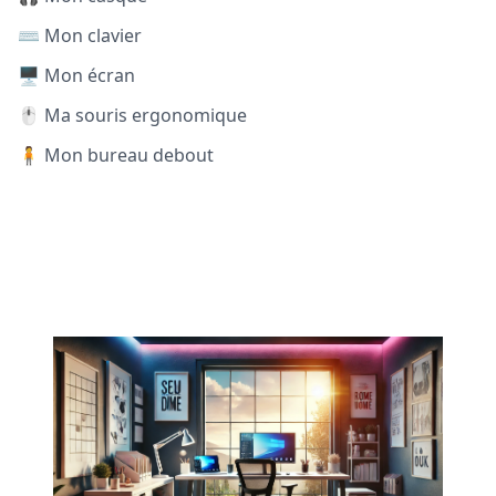
⌨️ Mon clavier
🖥️ Mon écran
🖱️ Ma souris ergonomique
🧍 Mon bureau debout