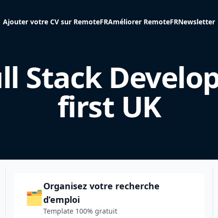
Ajouter votre CV sur RemoteFR
Améliorer RemoteFR
Newsletter
ll Stack Develo
first UK
Organisez votre recherche
🗂️
d’emploi
Template 100% gratuit