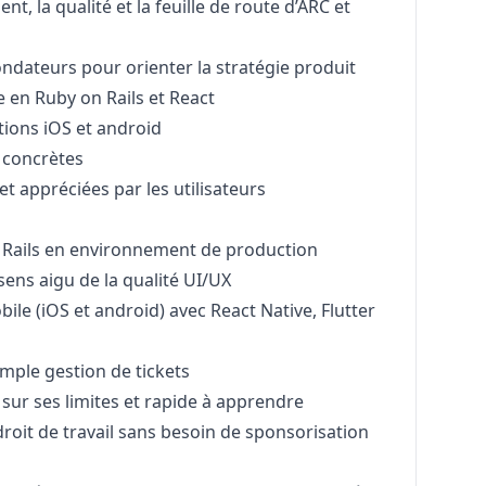
, la qualité et la feuille de route d’ARC et
ondateurs pour orienter la stratégie produit
e en
Ruby
on Rails et React
ations
iOS
et
android
 concrètes
 et appréciées par les utilisateurs
Rails en environnement de production
ens aigu de la qualité UI/UX
ile (
iOS
et
android
) avec React Native, Flutter
imple gestion de tickets
e sur ses limites et rapide à apprendre
oit de travail sans besoin de sponsorisation