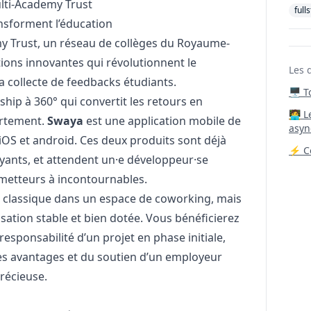
lti-Academy Trust
full
nsforment l’éducation
y Trust, un réseau de collèges du Royaume-
ions innovantes qui révolutionnent le
Les 
 collecte de feedbacks étudiants.
🖥️ 
hip à 360° qui convertit les retours en
‍🧑‍
rtement.
Swaya
est une application mobile de
asyn
iOS
et
android
. Ces deux produits sont déjà
⚡ Co
ayants, et attendent un·e développeur·se
metteurs à incontournables.
classique dans un espace de coworking, mais
sation stable et bien dotée. Vous bénéficierez
a responsabilité d’un projet en phase initiale,
 des avantages et du soutien d’un employeur
récieuse.