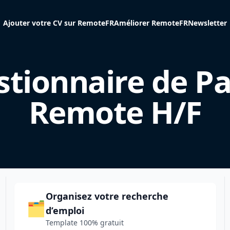
Ajouter votre CV sur RemoteFR
Améliorer RemoteFR
Newsletter
tionnaire de Pai
Remote H/F
Organisez votre recherche
🗂️
d’emploi
Template 100% gratuit