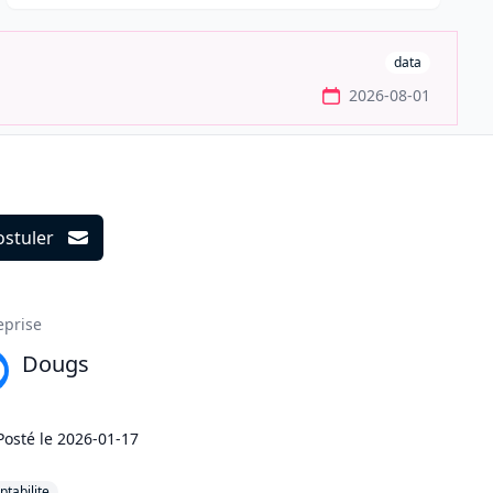
data
2026-08-01
ostuler
ils
eprise
Dougs
Posté le
2026-01-17
tabilite