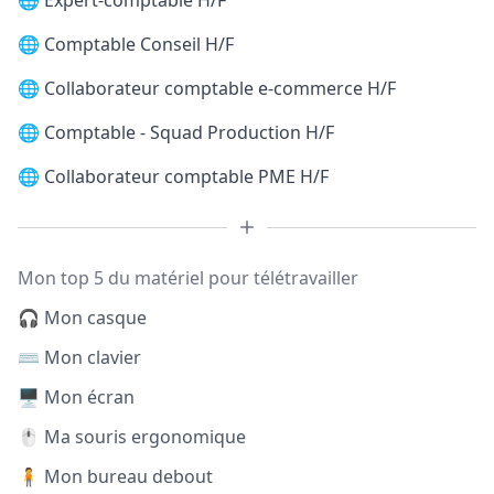
🌐
Expert-comptable H/F
🌐
Comptable Conseil H/F
🌐
Collaborateur comptable e-commerce H/F
🌐
Comptable - Squad Production H/F
🌐
Collaborateur comptable PME H/F
Mon top 5 du matériel pour télétravailler
🎧 Mon casque
⌨️ Mon clavier
🖥️ Mon écran
🖱️ Ma souris ergonomique
🧍 Mon bureau debout