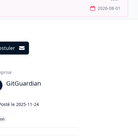
2026-08-01
ostuler
ils
eprise
GitGuardian
Posté le
2025-11-24
hon