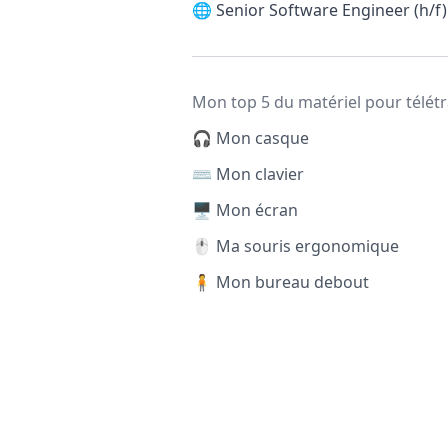
🌐
Senior Software Engineer (h/f)
Mon top 5 du matériel pour télétr
🎧 Mon casque
⌨️ Mon clavier
🖥️ Mon écran
🖱️ Ma souris ergonomique
🧍 Mon bureau debout