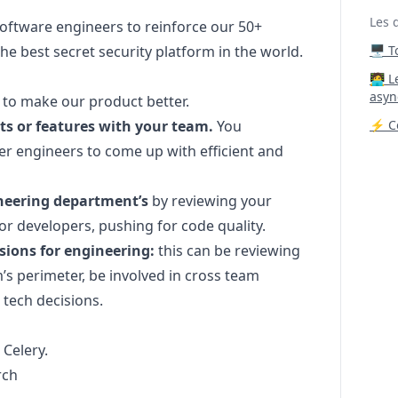
Les 
 software engineers to reinforce our 50+
e best secret security platform in the world.
🖥️ 
‍🧑‍
asyn
to make our product better.
ts or features with your team.
You
⚡ Co
er engineers to come up with efficient and
ineering department’s
by reviewing your
r developers, pushing for code quality.
sions for engineering:
this can be reviewing
s perimeter, be involved in cross team
tech decisions.
Celery.
rch