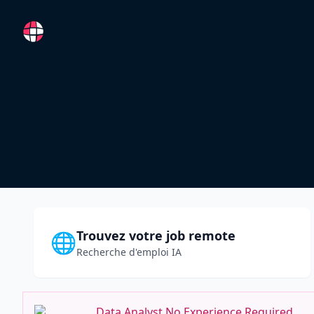
RemoteFR
Trouvez votre job remote
🌐
Recherche d'emploi IA
Data Analyst No Experience Required