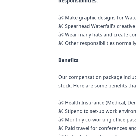
Responsibilities
:
â¢
Make graphic designs for Wate
â¢
Spearhead Waterfall's creative
â¢
Wear many hats and create con
â¢
Other responsibilities normally
Benefits
:
Our compensation package include
stock. Here are some benefits that
â¢
Health Insurance (Medical, Dent
â¢
Stipend to set-up work enviro
â¢
Monthly co-working office pas
â¢
Paid travel for conferences an