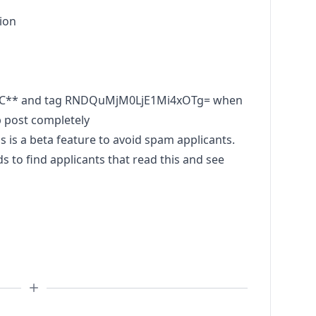
ion
IC** and tag RNDQuMjM0LjE1Mi4xOTg= when
b post completely
s a beta feature to avoid spam applicants.
to find applicants that read this and see