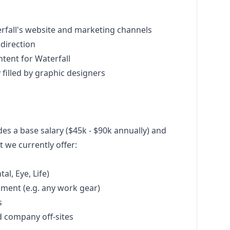
rfall's website and
marketing
channels
 direction
tent for Waterfall
 filled by graphic designers
s a base salary ($45k - $90k annually) and
 we currently offer:
al, Eye, Life)
nment (e.g. any work gear)
s
d company off-sites