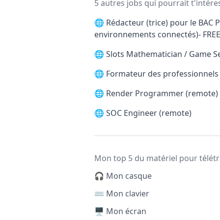
5 autres jobs qui pourrait t'intére
🌐
Rédacteur (trice) pour le BAC P
environnements connectés)- FRE
🌐
Slots Mathematician / Game S
🌐
Formateur des professionnels d
🌐
Render Programmer (remote)
🌐
SOC Engineer (remote)
Mon top 5 du matériel pour télétr
🎧 Mon casque
⌨️ Mon clavier
🖥️ Mon écran