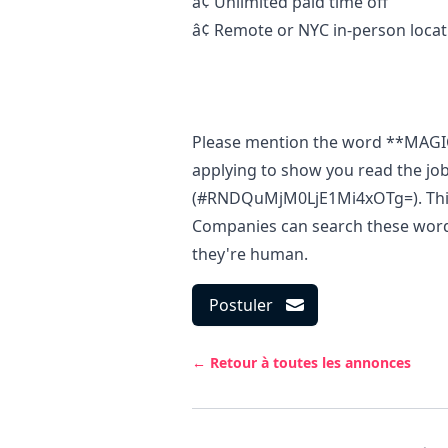
â¢
Unlimited paid time off
â¢
Remote or NYC in-person locat
Please mention the word **MAG
applying to show you read the jo
(#RNDQuMjM0LjE1Mi4xOTg=). This i
Companies can search these words 
they're human.
Postuler
← Retour à toutes les annonces