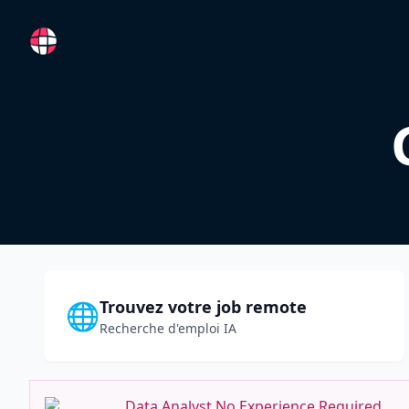
RemoteFR
Trouvez votre job remote
🌐
Recherche d'emploi IA
Data Analyst No Experience Required