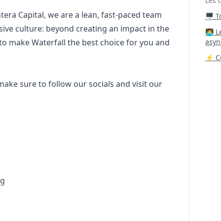
Les 
tera Capital, we are a lean, fast-paced team
🖥️ 
sive culture: beyond creating an impact in the
‍🧑‍
to make Waterfall the best choice for you and
asyn
⚡ Co
 make sure to
follow our socials
and visit our
ng