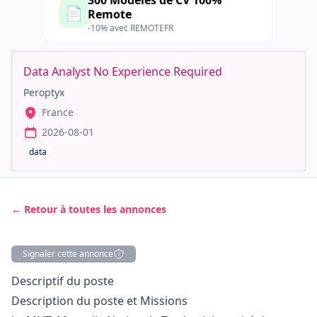
300 Modèles de CV 100%
📄
Remote
-10% avec REMOTEFR
Data Analyst No Experience Required
Peroptyx
France
2026-08-01
data
← Retour à toutes les annonces
Signaler cette annonce
Description
Descriptif du poste
Description du poste et Missions