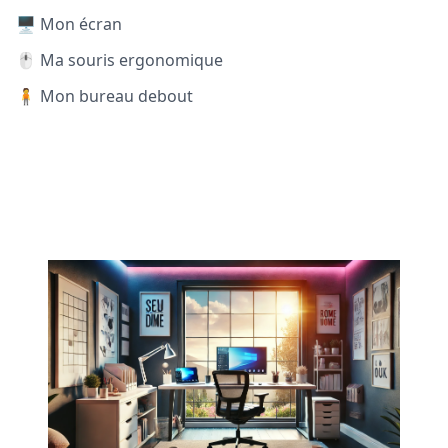
🖥️ Mon écran
🖱️ Ma souris ergonomique
🧍 Mon bureau debout