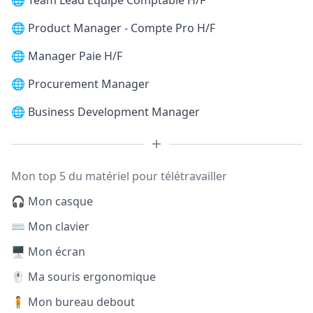
🌐
Team Lead Equipe Comptable H/F
🌐
Product Manager - Compte Pro H/F
🌐
Manager Paie H/F
🌐
Procurement Manager
🌐
Business Development Manager
Mon top 5 du matériel pour télétravailler
🎧 Mon casque
⌨️ Mon clavier
🖥️ Mon écran
🖱️ Ma souris ergonomique
🧍 Mon bureau debout