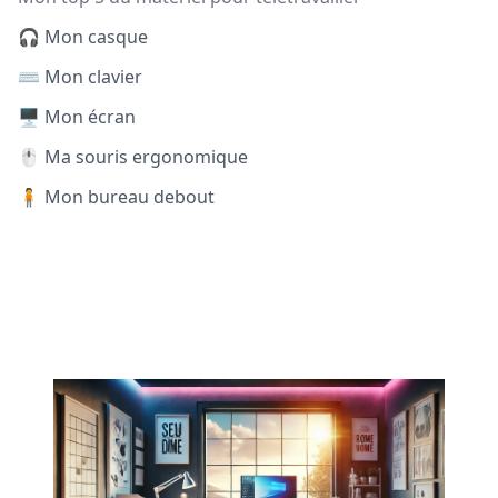
🎧 Mon casque
⌨️ Mon clavier
🖥️ Mon écran
🖱️ Ma souris ergonomique
🧍 Mon bureau debout