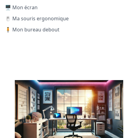
🖥️ Mon écran
🖱️ Ma souris ergonomique
🧍 Mon bureau debout