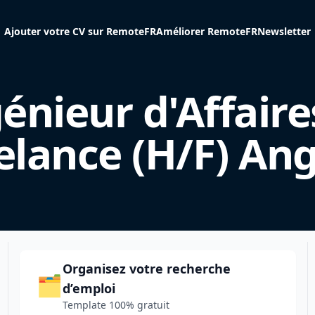
Ajouter votre CV sur RemoteFR
Améliorer RemoteFR
Newsletter
énieur d'Affaire
elance (H/F) An
Organisez votre recherche
🗂️
d’emploi
Template 100% gratuit