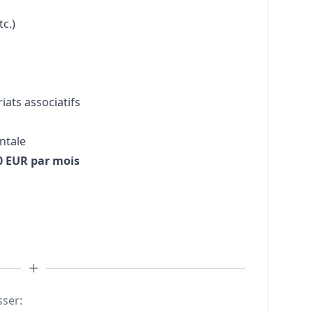
tc.)
ats associatifs
ntale
0 EUR par mois
sser: