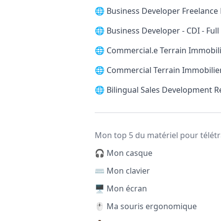
🌐
Business Developer Freelance 
🌐
Business Developer - CDI - Ful
🌐
Commercial.e Terrain Immobilie
🌐
Commercial Terrain Immobilier
🌐
Bilingual Sales Development 
Mon top 5 du matériel pour télétr
🎧 Mon casque
⌨️ Mon clavier
🖥️ Mon écran
🖱️ Ma souris ergonomique