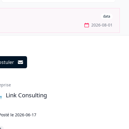
data
2026-08-01
ostuler
ils
eprise
Link Consulting
Posté le
2026-06-17
s