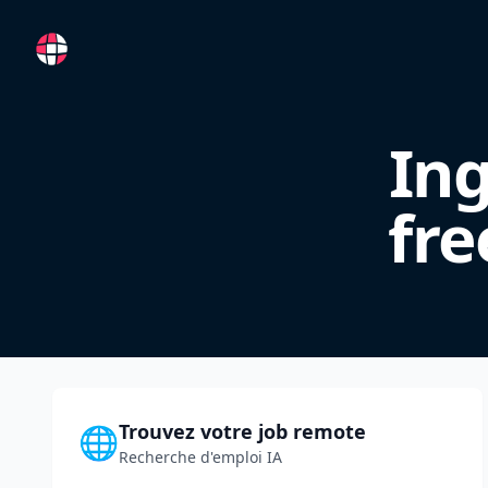
RemoteFR
Ing
fre
Trouvez votre job remote
🌐
Recherche d'emploi IA