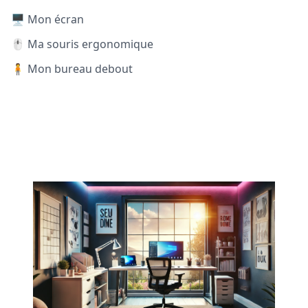
🖥️ Mon écran
🖱️ Ma souris ergonomique
🧍 Mon bureau debout