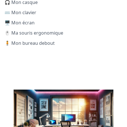
🎧 Mon casque
⌨️ Mon clavier
🖥️ Mon écran
🖱️ Ma souris ergonomique
🧍 Mon bureau debout