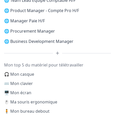
🌐
Team Lead Equipe Comptable H/F
🌐
Product Manager - Compte Pro H/F
🌐
Manager Paie H/F
🌐
Procurement Manager
🌐
Business Development Manager
Mon top 5 du matériel pour télétravailler
🎧 Mon casque
⌨️ Mon clavier
🖥️ Mon écran
🖱️ Ma souris ergonomique
🧍 Mon bureau debout